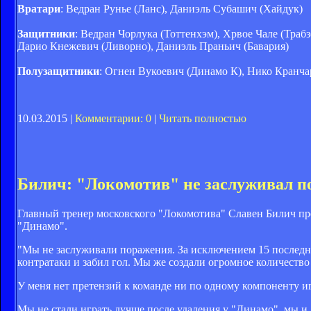
Вратари
: Ведран Рунье (Ланс), Даниэль Субашич (Хайдук)
Защитники
: Ведран Чорлука (Тоттенхэм), Хрвое Чале (Тра
Дарио Кнежевич (Ливорно), Даниэль Праньич (Бавария)
Полузащитники
: Огнен Вукоевич (Динамо К), Нико Кранча
10.03.2015 |
Комментарии: 0
|
Читать полностью
Билич: "Локомотив" не заслуживал 
Главный тренер московского "Локомотива" Славен Билич про
"Динамо".
"Мы не заслуживали поражения. За исключением 15 последн
контратаки и забил гол. Мы же создали огромное количество
У меня нет претензий к команде ни по одному компоненту иг
Мы не стали играть лучше после удаления у "Динамо", мы и 