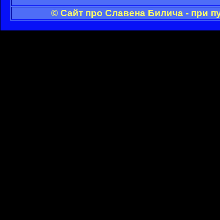
© Сайт про Славена Билича - при 